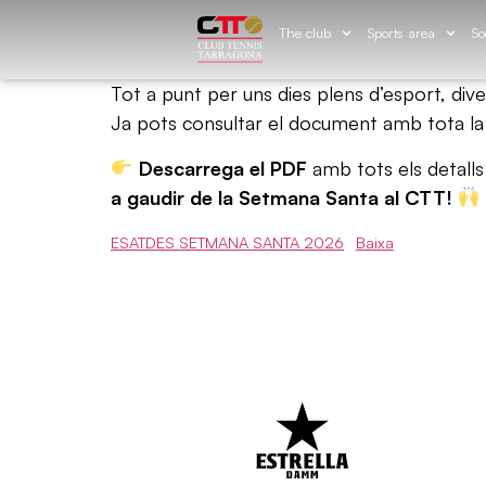
The club
Sports area
So
Tot a punt per uns dies plens d’esport, div
Ja pots consultar el document amb tota la i
Descarrega el PDF
amb tots els detalls
a gaudir de la Setmana Santa al CTT!
ESATDES SETMANA SANTA 2026
Baixa