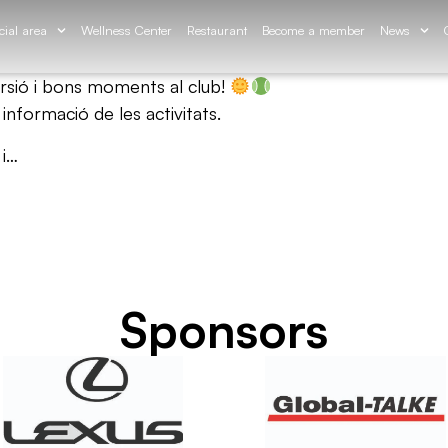
cial area
Wellness Center
Restaurant
Become a member
News
ersió i bons moments al club!
nformació de les activitats.
 i…
Sponsors