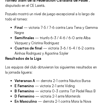
torneo Slam de la Federación Catalana de Pádel
,
disputado en el CE Laietà.
Pozuelo mostró un nivel de juego excepcional a lo largo de
todo el torneo:
Final
— victoria 7-5 / 7-6 contra Lara Tena y Gemma
Negre
Semifinales
— triunfo 6-3 / 4-6 / 6-0 ante Alba
Vázquez y Cristina Rodríguez
Cuartos de final
— victoria 3-6 / 6-4 / 6-2 contra
Ainhoa ​​Rodríguez y Agostina Szyler
Resultados de la Liga
Los equipos del club obtuvieron los siguientes resultados en
la jornada liguera:
Veteranas A
— derrota 2-1 contra Náutico Bursa
E Femenino
— victoria 2-1 ante Viding
B Femenino
— victoria 0-3 contra Tot Pàdel Reus B
D Femenino
— victoria 2-1 ante Monterols
En Masculino
— derrota 2-1 contra Mora la Nova