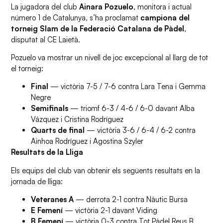
La jugadora del club
Ainara Pozuelo
, monitora i actual
número 1 de Catalunya, s’ha proclamat
campiona del
torneig Slam de la Federació Catalana de Pàdel
,
disputat al CE Laietà.
Pozuelo va mostrar un nivell de joc excepcional al llarg de tot
el torneig:
Final
— victòria 7-5 / 7-6 contra Lara Tena i Gemma
Negre
Semifinals
— triomf 6-3 / 4-6 / 6-0 davant Alba
Vázquez i Cristina Rodríguez
Quarts de final
— victòria 3-6 / 6-4 / 6-2 contra
Ainhoa Rodríguez i Agostina Szyler
Resultats de la Lliga
Els equips del club van obtenir els següents resultats en la
jornada de lliga:
Veteranes A
— derrota 2-1 contra Nàutic Bursa
E Femení
— victòria 2-1 davant Viding
B Femení
— victòria 0-3 contra Tot Pàdel Reus B