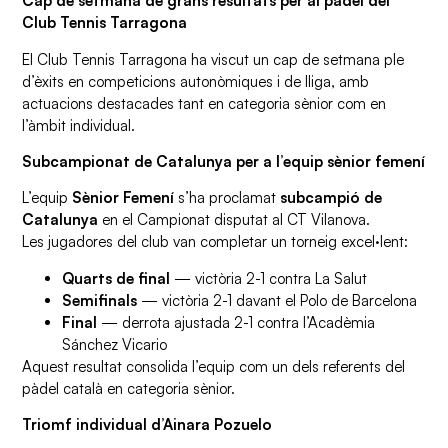
Cap de setmana de grans resultats per al pàdel del
Club Tennis Tarragona
El Club Tennis Tarragona ha viscut un cap de setmana ple
d’èxits en competicions autonòmiques i de lliga, amb
actuacions destacades tant en categoria sènior com en
l’àmbit individual.
Subcampionat de Catalunya per a l’equip sènior femení
L’equip
Sènior Femení
s’ha proclamat
subcampió de
Catalunya
en el Campionat disputat al CT Vilanova.
Les jugadores del club van completar un torneig excel·lent:
Quarts de final
— victòria 2-1 contra La Salut
Semifinals
— victòria 2-1 davant el Polo de Barcelona
Final
— derrota ajustada 2-1 contra l’Acadèmia
Sánchez Vicario
Aquest resultat consolida l’equip com un dels referents del
pàdel català en categoria sènior.
Triomf individual d’Ainara Pozuelo