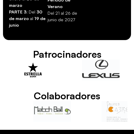
marzo
Verano
PARTE 3:
Del
30
Del 21 al 26 de
de marzo
al
19 de
junio de 2027
junio
Patrocinadores
Colaboradores