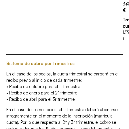
33
37
€
€
To
To
cu
cu
1.1
1.
€
Sistema de cobro por trimestres:
En el caso de los socios, la cuota trimestral se cargará en el
recibo previo al inicio de cada trimestre:
• Recibo de octubre para el 1r trimestre
• Recibo de enero para el 2º trimestre
• Recibo de abril para el 3r trimestre
En el caso de los no socios, el 1r trimestre deberá abonarse
íntegramente en el momento de la inscripción (matrícula +
cuota). Por lo que respecta al 2º y 3r trimestre, el cobro se
realizará durante los 15 días previos al inicio del trimestre. La