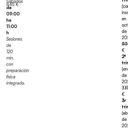
Sábados
845 €
(co
(co
de
ins
ins
09:00
en
en
ha
oct
oct
11:00
de
de
h
20
20
Sesiones
44
50
de
€
€
120
2º
2º
min.
tri
tri
con
(en
(en
preparación
de
de
física
20
20
integrada.
33
37
€
€
3r
3r
tri
tri
(abr
(abr
de
de
20
20