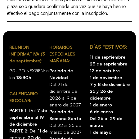
plaza sólo quedará confirmada una vez que se haya hecho
efectivo el pago conjuntamente con la inscripción.
DÍAS FESTIVOS:
REUNIÓN
HORARIOS
INFORMATIVA (3
ESPECIALES
11 de septiembre
de septiembre):
MAÑANA:
23 de septiembre
GRUPO NEXGEN: a
Periodo de
12 de octubre
las
18:30h
Navidad
1 de noviembre
Del 21 de
7 y 8 de diciembre
diciembre de
25 y 26 de
CALENDARIO
2026 al 9 de
diciembre
ESCOLAR:
enero de 2027
1 de enero
PARTE 1
: Del
7 de
Periodo de
6 de enero
septiembre
al
19
Semana Santa
Del 26 al 29 de
de diciembre
Del 22 al 25 de
marzo
PARTE 2:
Del 11 de
marzo de 2027
1 de mayo
enero al
20 de
Periodo de