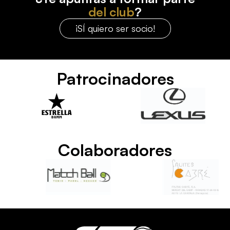
del club
?
¡SÍ quiero ser socio!
Patrocinadores
Colaboradores