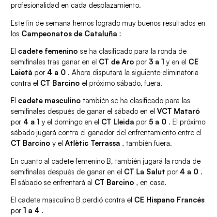
profesionalidad en cada desplazamiento.
Este fin de semana hemos logrado muy buenos resultados en
los
Campeonatos de Cataluña
:
El
cadete femenino
se ha clasificado para la ronda de
semifinales tras ganar en el
CT de Aro
por
3 a 1
y en el
CE
Laietà
por
4 a 0
. Ahora disputará la siguiente eliminatoria
contra el
CT Barcino
el próximo sábado, fuera.
El
cadete masculino
también se ha clasificado para las
semifinales después de ganar el sábado en el
VCT Mataró
por
4 a 1
y el domingo en el
CT Lleida
por
5 a 0
. El próximo
sábado jugará contra el ganador del enfrentamiento entre el
CT Barcino
y el
Atlètic Terrassa
, también fuera.
En cuanto al cadete femenino B, también jugará la ronda de
semifinales después de ganar en el
CT La Salut
por
4 a 0
.
El sábado se enfrentará al
CT Barcino
, en casa.
El cadete masculino B perdió contra el
CE Hispano Francés
por
1 a 4
.