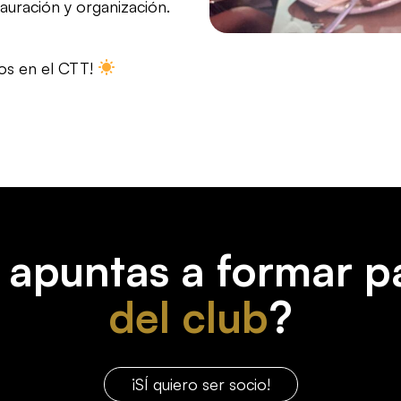
auración y organización.
tos en el CTT!
 apuntas a formar p
del club
?
¡SÍ quiero ser socio!