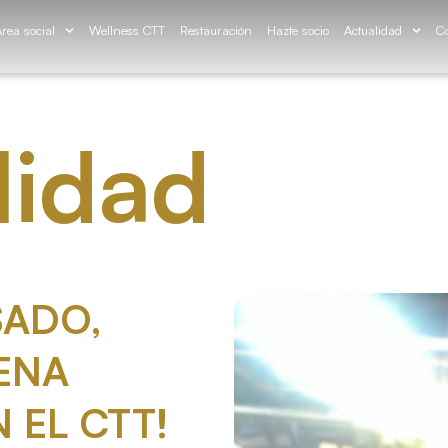
rea social
Wellness CTT
Restauración
Hazte socio
Actualidad
Co
lidad
SADO,
ENA
 EL CTT!