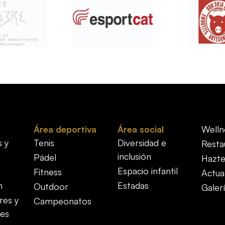
Área deportiva
Área social
Welln
s y
Tenis
Diversidad e
Resta
inclusión
Pádel
Hazte
Espacio infantil
Fitness
Actua
n
Estadas
Outdoor
Galer
res y
Campeonatos
es