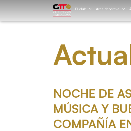
El club
Área deportiva
Á
Actua
NOCHE DE A
MÚSICA Y BU
COMPAÑÍA EN