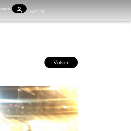
ntacto
CAT
ES
Volver