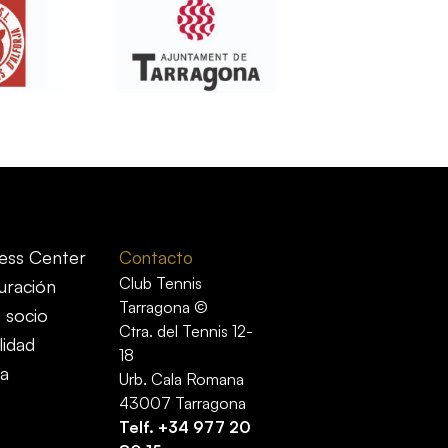
ess Center
Contacto
Club Tennis
uración
Tarragona ©
 socio
Ctra. del Tennis 12-
lidad
18
ía
Urb. Cala Romana
43007 Tarragona
Telf.
+34 977 20