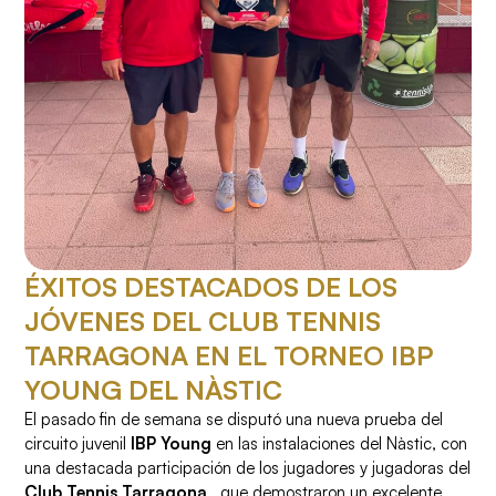
ÉXITOS DESTACADOS DE LOS
JÓVENES DEL CLUB TENNIS
TARRAGONA EN EL TORNEO IBP
YOUNG DEL NÀSTIC
El pasado fin de semana se disputó una nueva prueba del
circuito juvenil
IBP Young
en las instalaciones del Nàstic, con
una destacada participación de los jugadores y jugadoras del
Club Tennis Tarragona
, que demostraron un excelente