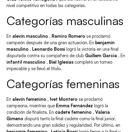
nivel competitivo en todas las categorías.
Categorías masculinas
En
alevín masculino
,
Ramiro Romero
se proclamó
campeón después de una gran actuación. En
benjamín
masculino
,
Leonardo Bossi
logró la victoria en una final
disputada contra su compañero de club
Guillem Garcia
. En
infantil masculino
,
Biel Iglesias
completó un torneo
impecable y se llevó el título.
Categorías femeninas
En
alevín femenino
,
Ivet Montero
se proclamó
campeona, mientras que
Emma Fernández
logró la
condición de finalista. En
cadete femenino
,
Valeria
Gimeno
disputó tanto la final cadete como la final junior,
demostrando una gran solidez y regularidad. Por último, en
benjamín femenino
,
Leticia Bossi
logró llegar a la final y