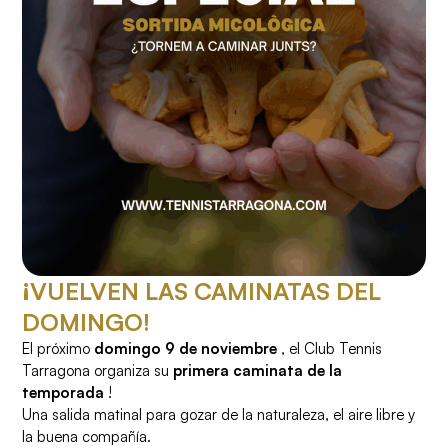
¡VUELVEN LAS CAMINATAS DEL
DOMINGO!
El próximo
domingo 9 de noviembre
, el Club Tennis
Tarragona organiza su
primera caminata de la
temporada
!
Una salida matinal para gozar de la naturaleza, el aire libre y
la buena compañía.