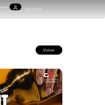
ntacto
CAT
ES
EN
Volver