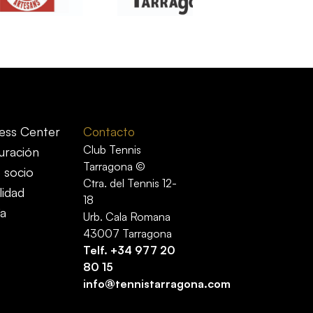
ess Center
Contacto
Club Tennis
uración
Tarragona ©
 socio
Ctra. del Tennis 12-
lidad
18
ía
Urb. Cala Romana
43007 Tarragona
Telf.
+34 977 20
80 15
info@tennistarragona.com