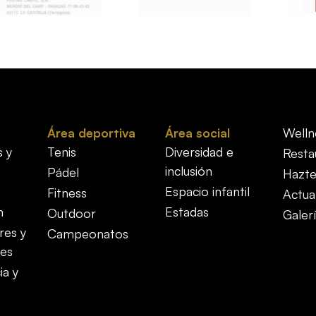
Área deportiva
Área social
Welln
s y
Tenis
Diversidad e
Resta
inclusión
Pádel
Hazte
Espacio infantil
Fitness
Actua
n
Estadas
Outdoor
Galer
res y
Campeonatos
es
ia y