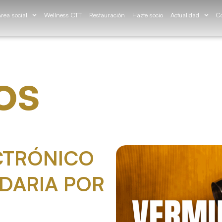
rea social
Wellness CTT
Restauración
Hazte socio
Actualidad
Co
os
CTRÓNICO
IDARIA POR