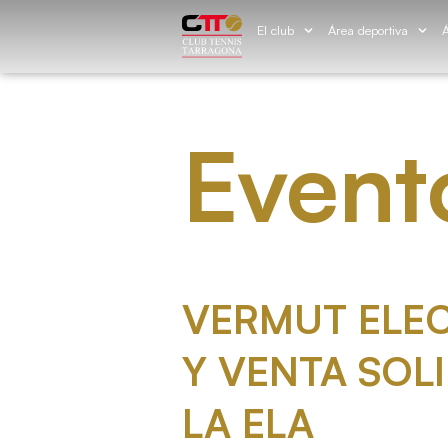
El club
Área deportiva
Á
Event
VERMUT ELE
Y VENTA SOL
LA ELA