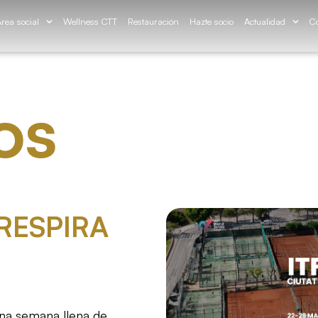
rea social
Wellness CTT
Restauración
Hazte socio
Actualidad
Co
os
RESPIRA
una semana llena de