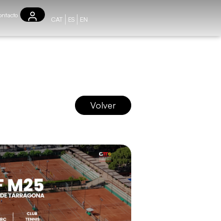
ntacto
CAT
ES
EN
Volver