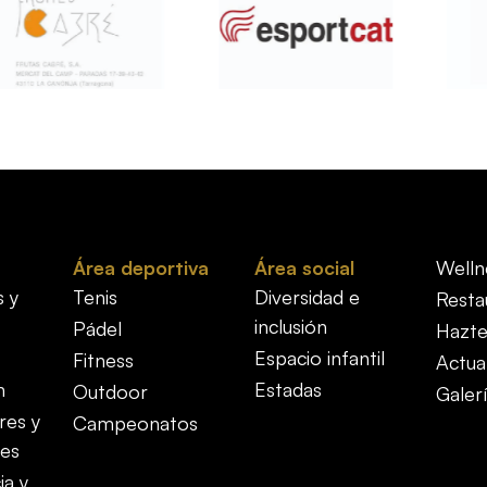
Área deportiva
Área social
Welln
s y
Tenis
Diversidad e
Resta
inclusión
Pádel
Hazte
Espacio infantil
Fitness
Actua
n
Estadas
Outdoor
Galer
res y
Campeonatos
es
ia y