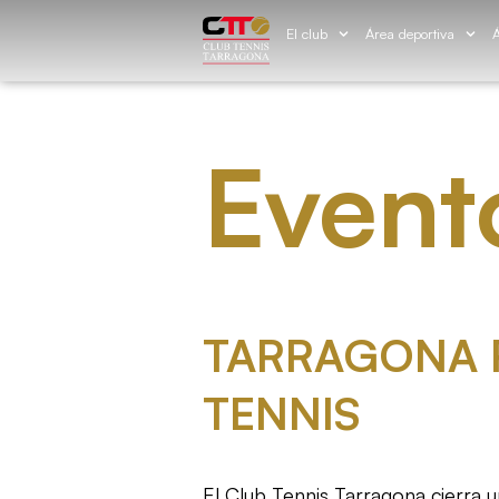
El club
Área deportiva
Á
Event
TARRAGONA 
TENNIS
El Club Tennis Tarragona cierra 