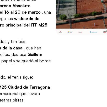
orneo Absoluto
del
16 al 20 de marzo
, una
ego los
wildcards de
ro principal del ITF M25
idos y también
 de la casa
, que han
 ellos, destaca
Guillem
 papel y se quedó al borde
o, el tenis sigue:
M25 Ciudad de Tarragona
rnacional que llevará
stras pistas.