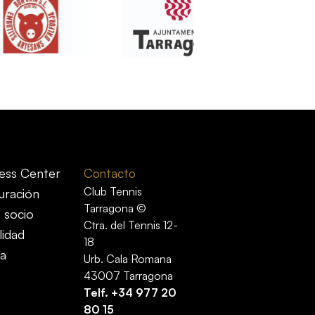
ess Center
Contacto
Club Tennis
uración
Tarragona ©
 socio
Ctra. del Tennis 12-
lidad
18
ía
Urb. Cala Romana
43007 Tarragona
Telf.
+34 977 20
80 15