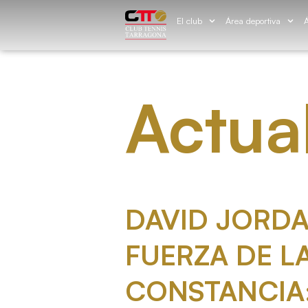
El club
Área deportiva
Á
Actua
DAVID JORDA
FUERZA DE L
CONSTANCIA