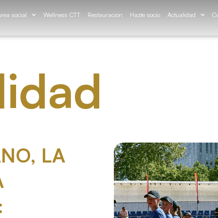
rea social
Wellness CTT
Restauración
Hazte socio
Actualidad
Co
lidad
NO, LA
A
: