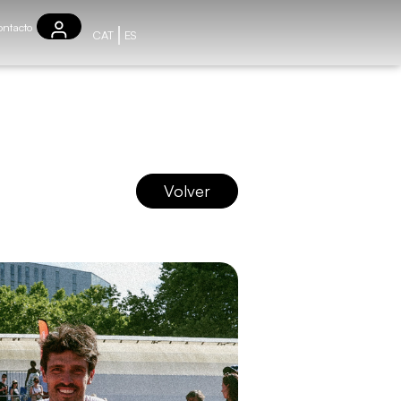
ntacto
CAT
ES
Volver