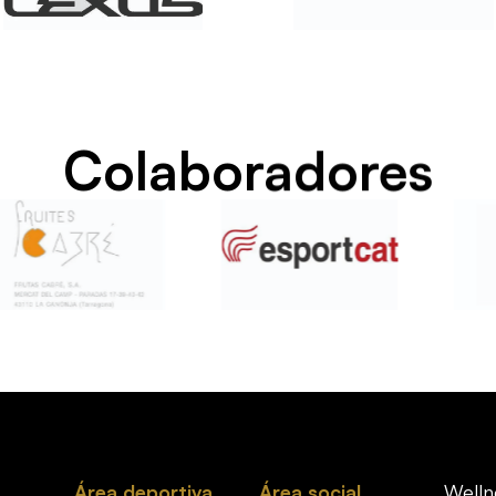
Colaboradores
Área deportiva
Área social
Welln