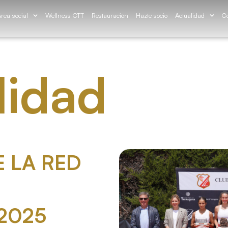
rea social
Wellness CTT
Restauración
Hazte socio
Actualidad
Co
lidad
 LA RED
2025