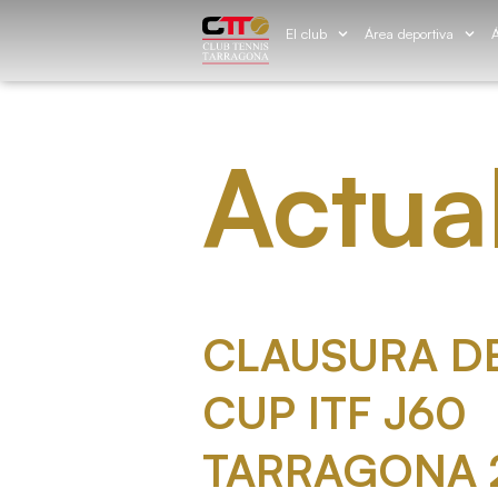
El club
Área deportiva
Á
Actua
CLAUSURA DE
CUP ITF J60
TARRAGONA 