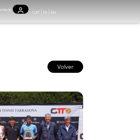
ntacto
CAT
ES
EN
Volver