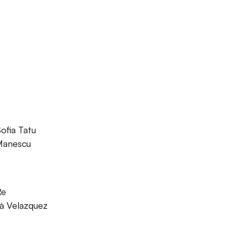
ofia Tatu
 Manescu
Re
ià Velazquez