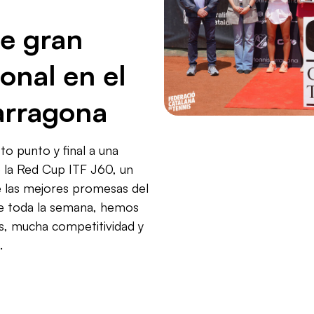
e gran
ional en el
arragona
o punto y final a una
 la Red Cup ITF J60, un
e las mejores promesas del
nte toda la semana, hemos
s, mucha competitividad y
.