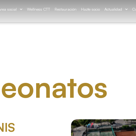
rea social
Wellness CTT
Restauración
Hazte socio
Actualidad
Co
eonatos
NIS