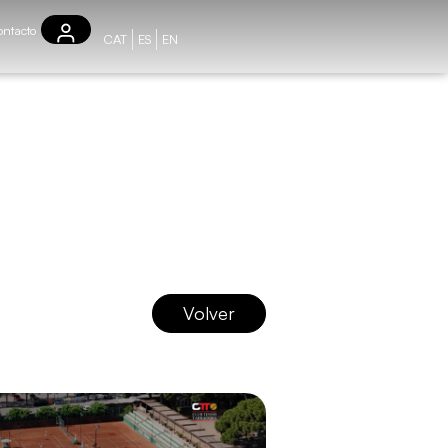
ntacto
CAT
ES
EN
Volver