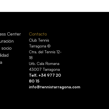
ess Center
Contacto
Club Tennis
uración
Tarragona ©
 socio
Ctra. del Tennis 12-
lidad
18
ía
Urb. Cala Romana
43007 Tarragona
Telf.
+34 977 20
80 15
info@tennistarragona.com