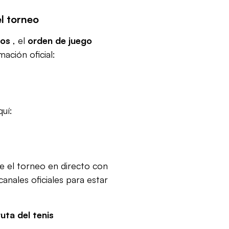
el torneo
dos
, el
orden de juego
mación oficial:
uí:
ve el torneo en directo con
canales oficiales para estar
uta del tenis