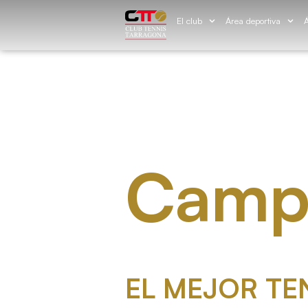
El club
Área deportiva
Á
Camp
EL MEJOR TE