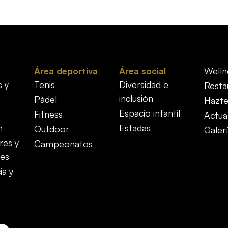
Área deportiva
Área social
Welln
s y
Tenis
Diversidad e
Resta
inclusión
Pádel
Hazte
Espacio infantil
Fitness
Actua
n
Estadas
Outdoor
Galer
res y
Campeonatos
es
ia y