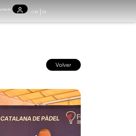
ntacto
CAT
ES
Volver