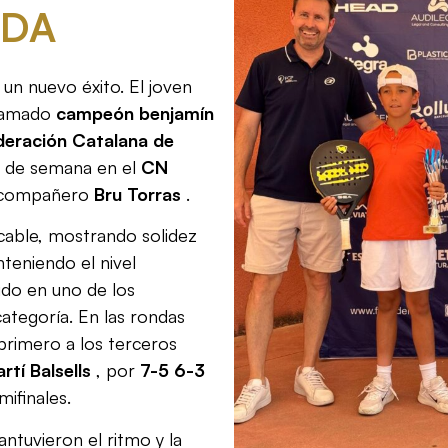
IDA
un nuevo éxito. El joven
lamado
campeón benjamín
ederación Catalana de
n de semana en el
CN ​​
u compañero
Bru Torras
.
able, mostrando solidez
teniendo el nivel
ido en uno de los
ategoría. En las rondas
 primero a los terceros
rtí Balsells
, por
7-5 6-3
mifinales.
antuvieron el ritmo y la