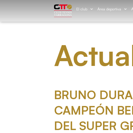
El club
Área deportiva
Á
Actua
BRUNO DURA
CAMPEÓN BE
DEL SUPER G