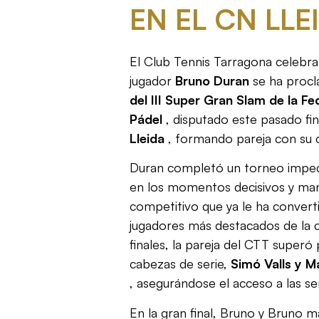
EN EL CN ​​LLE
El Club Tennis Tarragona celebra 
jugador
Bruno Duran
se ha proc
del III Super Gran Slam de la F
Pádel
, disputado este pasado fi
Lleida
, formando pareja con s
Duran completó un torneo impec
en los momentos decisivos y man
competitivo que ya le ha convert
jugadores más destacados de la c
finales, la pareja del CTT superó
cabezas de serie,
Simó Valls y Ma
, asegurándose el acceso a las se
En la gran final, Bruno y Bruno m