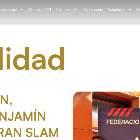
rea social
Wellness CTT
Restauración
Hazte socio
Actualidad
Co
lidad
N,
NJAMÍN
RAN SLAM