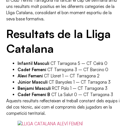
El Club Tennis Tarragona ha tancat el cap de setmana amb
uns resultats molt positius en les diferents categories de la
Lliga Catalana, consolidant el bon moment esportiu de la
seva base formativa.
Resultats de la Lliga
Catalana
Infantil Masculí
CT Tarragona 5 – CT Celrà 0
Cadet Femení
CT Tarragona 3 – CT Barcino 0
Aleví Femení
CT Lloret 1 – CT Tarragona 2
Júnior Masculí
CT Banyoles 1 – CT Tarragona 3
Benjamí Masculí
RCT Polo 1 – CT Tarragona 3
Cadet Femení B
CT La Salut 0 – CT Tarragona 3
Aquests resultats reflecteixen el treball constant dels equips i
del cos tècnic, així com el compromís dels jugadors en la
competició territorial.