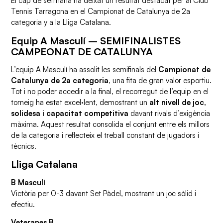
El cap de setmana ha deixat un resultat destacat per al Club
Tennis Tarragona en el Campionat de Catalunya de 2a
categoria y a la Lliga Catalana.
Equip A Masculí – SEMIFINALISTES
CAMPEONAT DE CATALUNYA
L’equip A Masculí ha assolit les semifinals del
Campionat de
Catalunya de 2a categoria
, una fita de gran valor esportiu.
Tot i no poder accedir a la final, el recorregut de l’equip en el
torneig ha estat excel·lent, demostrant un
alt nivell de joc,
solidesa i capacitat competitiva
davant rivals d’exigència
màxima. Aquest resultat consolida el conjunt entre els millors
de la categoria i reflecteix el treball constant de jugadors i
tècnics.
Lliga Catalana
B Masculí
Victòria per 0-3 davant Set Pàdel, mostrant un joc sòlid i
efectiu.
Veteranes B