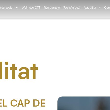
rea social
Wellness CTT
Restauració
Fes-te’n soci
Actualitat
Con
itat
EL CAP DE