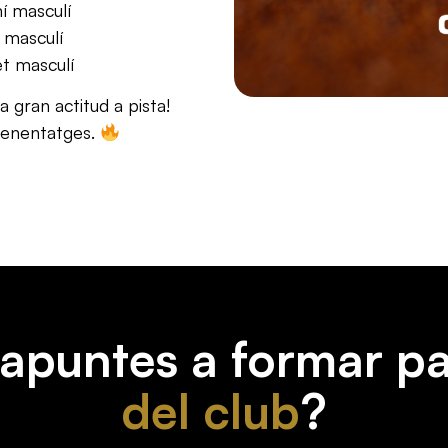
í masculí
l masculí
t masculí
a gran actitud a pista!
renentatges.
'apuntes a formar pa
del club
?