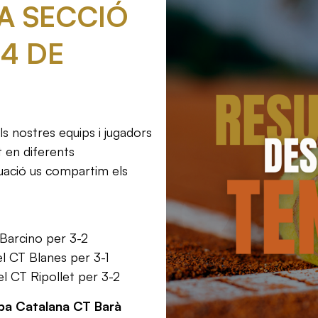
A SECCIÓ
-4 DE
s nostres equips i jugadors
 en diferents
uació us compartim els
Barcino per 3-2
l CT Blanes per 3-1
l CT Ripollet per 3-2
pa Catalana CT Barà