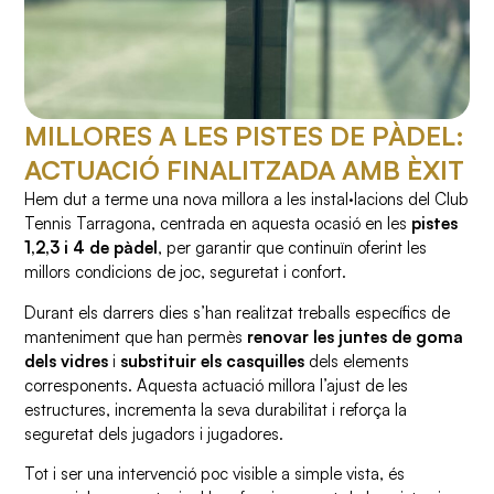
MILLORES A LES PISTES DE PÀDEL:
ACTUACIÓ FINALITZADA AMB ÈXIT
Hem dut a terme una nova millora a les instal·lacions del Club
Tennis Tarragona, centrada en aquesta ocasió en les
pistes
1,2,3 i 4 de pàdel
, per garantir que continuïn oferint les
millors condicions de joc, seguretat i confort.
Durant els darrers dies s’han realitzat treballs específics de
manteniment que han permès
renovar les juntes de goma
dels vidres
i
substituir els casquilles
dels elements
corresponents. Aquesta actuació millora l’ajust de les
estructures, incrementa la seva durabilitat i reforça la
seguretat dels jugadors i jugadores.
Tot i ser una intervenció poc visible a simple vista, és