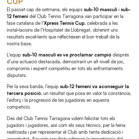
CUP
El passat cap de setmana, els equips
sub-10 masculí
i
sub-
12 femení
del Club Tennis Tarragona van participar en la
fase catalana de l’
Xpress Tennis Cup
, celebrada a les
instal·lacions de l’Hospitalet de Llobregat, obtenint uns
resultats excel·lents que reflecteixen el bon treball de la
nostra base.
L’equip
sub-10 masculí es va proclamar campió
després
d’una actuació destacada, demostrant un alt nivell de joc,
compromís i esperit competitiu en tots els enfrontaments
disputats.
Per la seva banda, l’equip
sub-12 femení va aconseguir la
tercera posició
, un resultat que posa en valor la constància,
l’esforç i la progressió de les jugadores en aquesta
competició.
Des del Club Tennis Tarragona volem felicitar tots els
jugadors i jugadores, així com els seus tècnics, per la feina
realitzada i per representar el Club amb tanta dedicació i
esportivitat. Aquests resultats reforcen la importància del