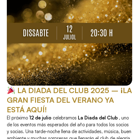
LA DIADA DEL CLUB 2025 – ¡LA
GRAN FIESTA DEL VERANO YA
ESTÁ AQUÍ!
El próximo
12 de julio
celebramos
La Diada del Club
, uno
de los eventos más esperados del año para todos los socios
y socias. Una tarde-noche llena de actividades, música, buen
ambiente y muchas sorpresas que llenarán el club de alegría,