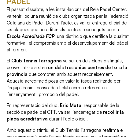
PÀDEL
El passat dissabte, a les instal·lacions del Bela Padel Center,
va tenir lloc una reunió de clubs organitzada per la Federació
Catalana de Pàdel. Durant l’acte, es va fer entrega oficial de
les plaques que acrediten els centres reconeguts com a
Escola Acreditada FCP
, una distinció que certifica la qualitat
formativa i el compromís amb el desenvolupament del pàdel
al territori.
El
Club Tennis Tarragona
va ser un dels clubs distingits,
convertint-se així en
un dels tres únics centres de tota la
província
que compten amb aquest reconeixement.
Aquesta acreditació posa en valor la tasca realitzada per
l’equip tècnic i consolida el club com a referent en
l’ensenyament i promoció del pàdel.
En representació del club,
Eric Mata
, responsable de la
secció de pàdel del CTT, va ser l’encarregat de
recollir la
placa acreditativa
durant l’acte oficial.
Amb aquest distintiu, el Club Tennis Tarragona reafirma el
seu compromís amb l’excel·lència esportiva i la formació de