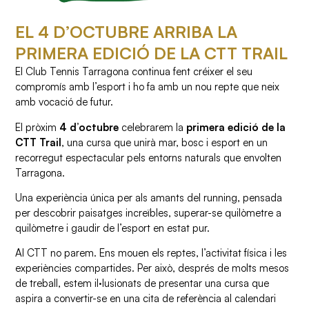
EL 4 D’OCTUBRE ARRIBA LA
PRIMERA EDICIÓ DE LA CTT TRAIL
El Club Tennis Tarragona continua fent créixer el seu
compromís amb l’esport i ho fa amb un nou repte que neix
amb vocació de futur.
El pròxim
4 d’octubre
celebrarem la
primera edició de la
CTT Trail
, una cursa que unirà mar, bosc i esport en un
recorregut espectacular pels entorns naturals que envolten
Tarragona.
Una experiència única per als amants del running, pensada
per descobrir paisatges increïbles, superar-se quilòmetre a
quilòmetre i gaudir de l’esport en estat pur.
Al CTT no parem. Ens mouen els reptes, l’activitat física i les
experiències compartides. Per això, després de molts mesos
de treball, estem il·lusionats de presentar una cursa que
aspira a convertir-se en una cita de referència al calendari