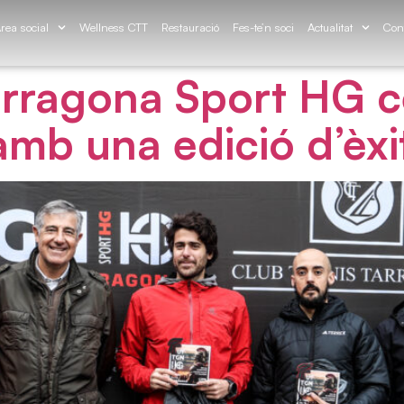
rea social
Wellness CTT
Restauració
Fes-te’n soci
Actualitat
Con
Tarragona Sport HG c
amb una edició d’èxi