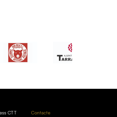
ess CTT
Contacte