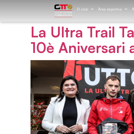
El club
Àrea esportiva
À
La Ultra Trail 
10è Aniversari 