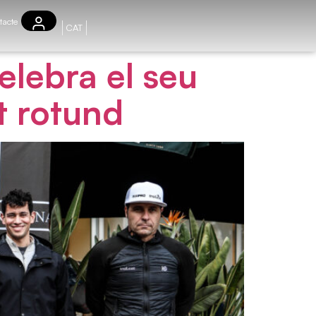
tacte
CAT
elebra el seu
t rotund