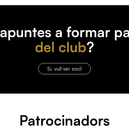
'apuntes a formar pa
del club
?
Sí, vull ser soci!
Patrocinadors