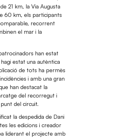
de 21 km, la Via Augusta
 de 60 km, els participants
ncomparable, recorrent
binen el mar i la
s patrocinadors han estat
hagi estat una autèntica
mplicació de tots ha permès
incidències i amb una gran
 que han destacat la
arcatge del recorregut i
punt del circuit.
ficat la despedida de Dani
tes les edicions i creador
pa liderant el projecte amb