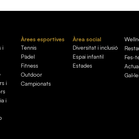
Àrees esportives
Àrea social
Welln
 i
Tennis
Diversitat i inclusió
Resta
Pàdel
Espai infantil
Fes-t
Fitness
Estades
Actual
ó
Outdoor
Gal·le
s i
Campionats
ors
a i
b