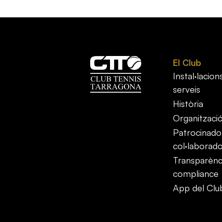
El Club
Instal·lacions
serveis
Història
Organitzaci
Patrocinador
col·laborad
Transparènci
compliance
App del Clu