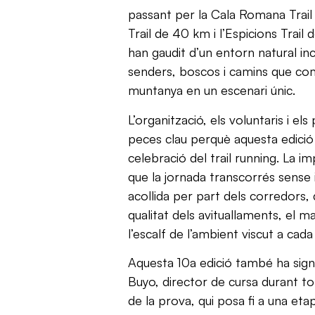
passant per la Cala Romana Trail 
Trail de 40 km i l’Espicions Trail
han gaudit d’un entorn natural i
senders, boscos i camins que com
muntanya en un escenari únic.
L’organització, els voluntaris i el
peces clau perquè aquesta edició 
celebració del trail running. La i
que la jornada transcorrés sense 
acollida per part dels corredors,
qualitat dels avituallaments, el m
l’escalf de l’ambient viscut a cada 
Aquesta 10a edició també ha signi
Buyo, director de cursa durant to
de la prova, qui posa fi a una eta