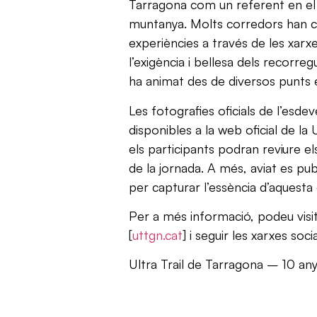
Tarragona com un referent en el 
muntanya. Molts corredors han c
experiències a través de les xarxe
l’exigència i bellesa dels recorregut
ha animat des de diversos punts es
Les fotografies oficials de l’esde
disponibles a la web oficial de la
els participants podran reviure
de la jornada. A més, aviat es pu
per capturar l’essència d’aquesta e
Per a més informació, podeu visit
[
uttgn.cat
] i seguir les xarxes so
Ultra Trail de Tarragona – 10 anys