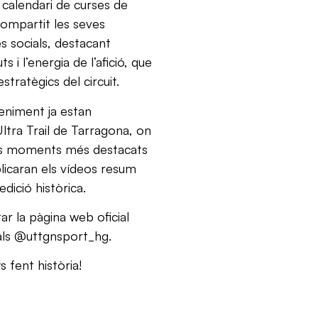
calendari de curses de
ompartit les seves
s socials, destacant
s i l’energia de l’afició, que
tratègics del circuit.
veniment ja estan
 Ultra Trail de Tarragona, on
 els moments més destacats
blicaran els vídeos resum
dició històrica.
ar la pàgina web oficial
cials @uttgnsport_hg.
 fent història!