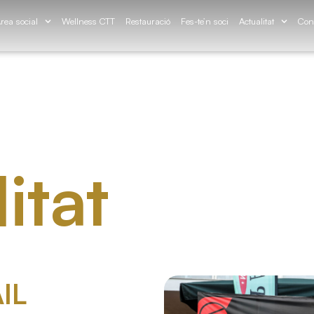
rea social
Wellness CTT
Restauració
Fes-te’n soci
Actualitat
Con
itat
IL