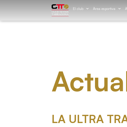
El club
Àrea esportiva
À
Actual
LA ULTRA TRA