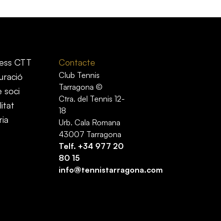
ess CTT
Contacte
Club Tennis
uració
Tarragona ©
e soci
Ctra. del Tennis 12-
itat
18
ria
Urb. Cala Romana
43007 Tarragona
Telf.
+34 977 20
80 15
info@tennistarragona.com