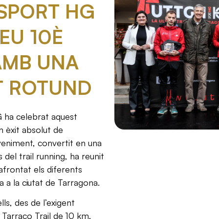
SPORT HG
EU 10È
AMB UNA
IT ROTUND
G ha celebrat aquest
n èxit absolut de
eveniment, convertit en una
 del trail running, ha reunit
frontat els diferents
a a la ciutat de Tarragona.
lls, des de l’exigent
a Tarraco Trail de 10 km,