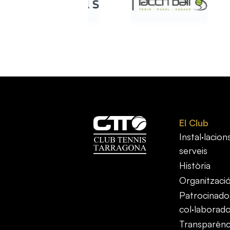
El Club
Instal·lacions
serveis
Història
Organitzaci
Patrocinador
col·laborad
Transparènci