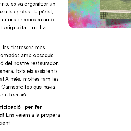
nis, es va organitzar un
 a les pistes de pàdel,
utar una americana amb
originalitat i molta
 les disfresses més
 premiades amb obsequis
ió del nostre restaurador. I
anera, tots els assistents
a! A més, moltes famílies
e
Carnestoltes que havia
r a l’ocasió.
icipació i per fer
d!
Ens veiem a la propera
ient!