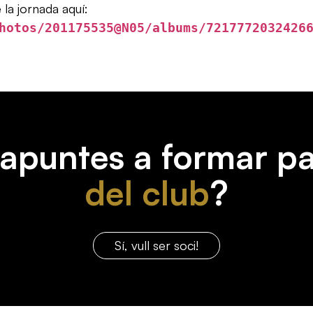
 la jornada aquí:
hotos/201175535@N05/albums/7217772032426
'apuntes a formar pa
del club
?
Sí, vull ser soci!