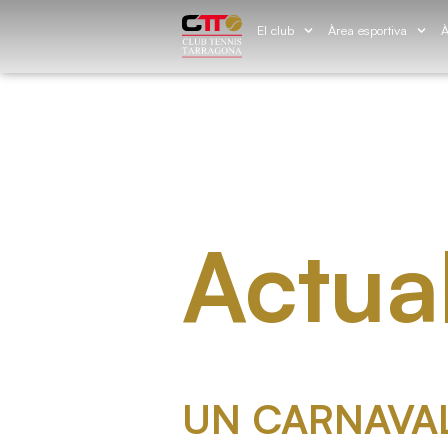
El club
Àrea esportiva
À
Actual
UN CARNAVAL