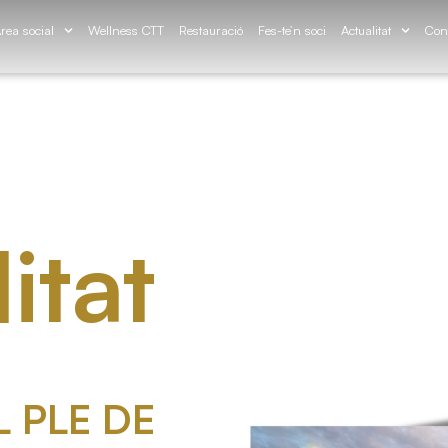
rea social
Wellness CTT
Restauració
Fes-te’n soci
Actualitat
Con
itat
 PLE DE