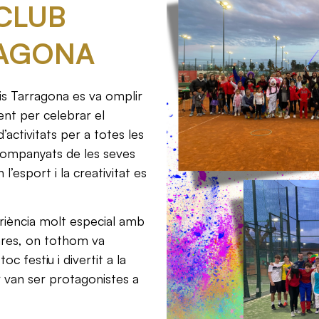
 CLUB
RAGONA
is Tarragona es va omplir
ent per celebrar el
activitats per a totes les
companyats de les seves
l’esport i la creativitat es
eriència molt especial amb
ares, on tothom va
oc festiu i divertit a la
r van ser protagonistes a