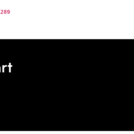
6289
rt