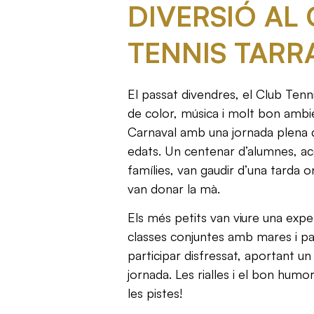
DIVERSIÓ AL
TENNIS TAR
El passat divendres, el Club Tenn
de color, música i molt bon ambi
Carnaval amb una jornada plena d’
edats. Un centenar d’alumnes, a
famílies, van gaudir d’una tarda on 
van donar la mà.
Els més petits van viure una exp
classes conjuntes amb mares i p
participar disfressat, aportant un t
jornada. Les rialles i el bon humo
les pistes!