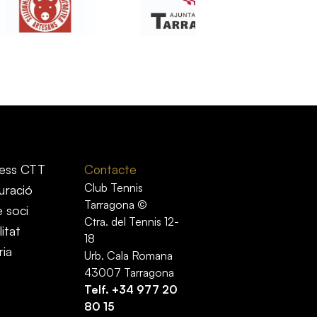
ess CTT
Contacte
Club Tennis
uració
Tarragona ©
e soci
Ctra. del Tennis 12-
itat
18
ria
Urb. Cala Romana
43007 Tarragona
Telf.
+34 977 20
80 15