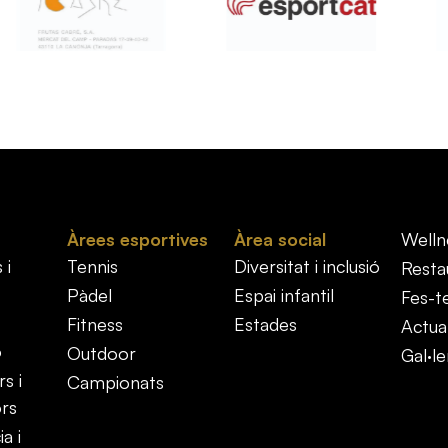
Àrees esportives
Àrea social
Welln
 i
Tennis
Diversitat i inclusió
Resta
Pàdel
Espai infantil
Fes-t
Fitness
Estades
Actual
ó
Outdoor
Gal·le
s i
Campionats
ors
a i