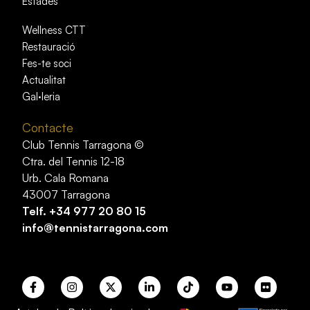
Estades
Wellness CTT
Restauració
Fes-te soci
Actualitat
Gal·leria
Contacte
Club Tennis Tarragona ©
Ctra. del Tennis 12-18
Urb. Cala Romana
43007 Tarragona
Telf.
+34 977 20 80 15
info@tennistarragona.com