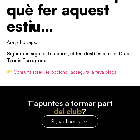
què fer aquest
estiu…
Ara ja ho saps.
Sigui quin sigui el teu camí, el teu destí és clar: el Club
Tennis Tarragona.
Consulta totes les opcions i assegura la teva plaça
T'apuntes a formar part
del club
?
Sí, vull ser soci!