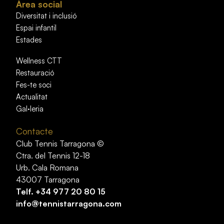
Àrea social
Diversitat i inclusió
Espai infantil
Estades
Wellness CTT
Restauració
Fes-te soci
Actualitat
Gal·leria
Contacte
Club Tennis Tarragona ©
Ctra. del Tennis 12-18
Urb. Cala Romana
43007 Tarragona
Telf.
+34 977 20 80 15
info@tennistarragona.com