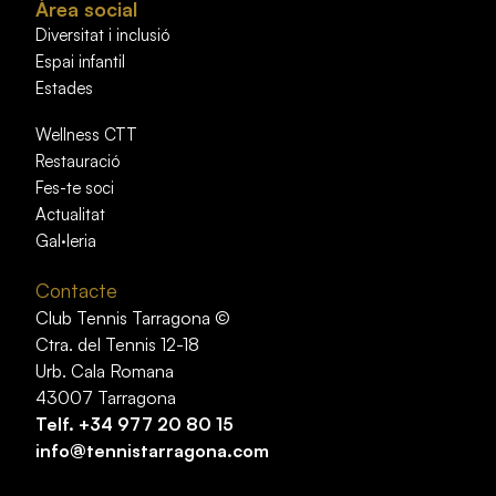
Àrea social
Diversitat i inclusió
Espai infantil
Estades
Wellness CTT
Restauració
Fes-te soci
Actualitat
Gal·leria
Contacte
Club Tennis Tarragona ©
Ctra. del Tennis 12-18
Urb. Cala Romana
43007 Tarragona
Telf.
+34 977 20 80 15
info@tennistarragona.com