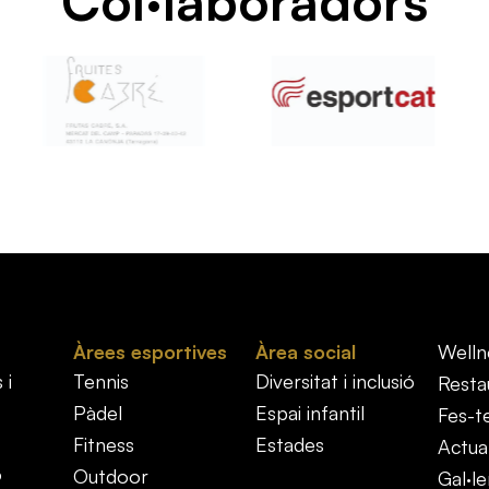
Col·laboradors
Àrees esportives
Àrea social
Welln
 i
Tennis
Diversitat i inclusió
Resta
Pàdel
Espai infantil
Fes-t
Fitness
Estades
Actual
ó
Outdoor
Gal·le