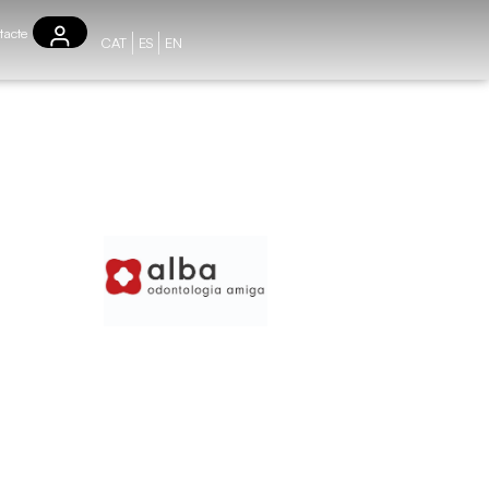
tacte
CAT
ES
EN