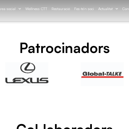
rea social
Wellness CTT
Restauració
Fes-te’n soci
Actualitat
Con
Patrocinadors