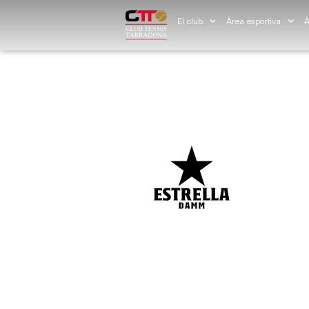
El club
Àrea esportiva
À