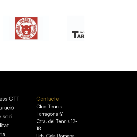
ess CTT
Contacte
Club Tennis
uració
Tarragona ©
e soci
Ctra. del Tennis 12-
itat
18
ria
Urb. Cala Romana