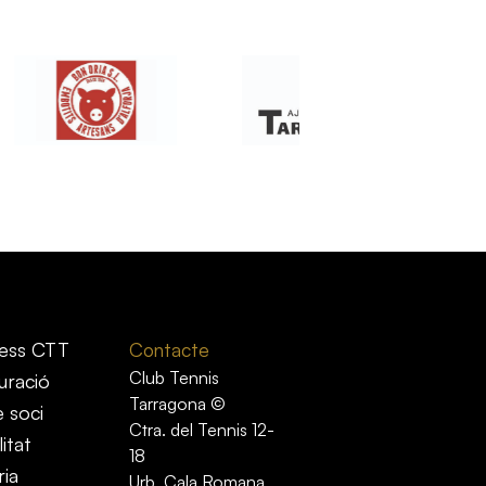
ess CTT
Contacte
Club Tennis
uració
Tarragona ©
e soci
Ctra. del Tennis 12-
itat
18
ria
Urb. Cala Romana