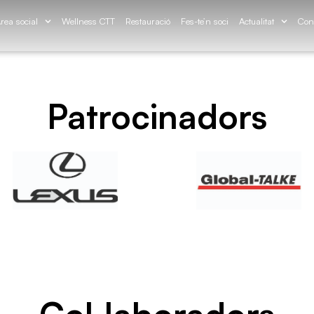
rea social
Wellness CTT
Restauració
Fes-te’n soci
Actualitat
Con
Patrocinadors