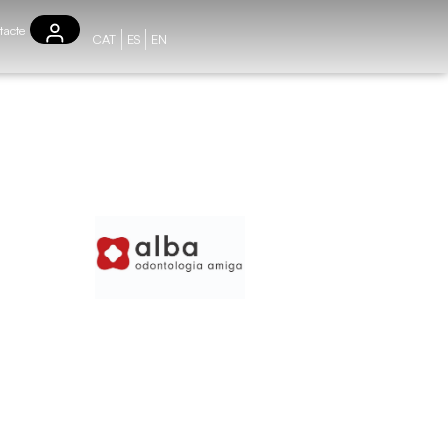
tacte
CAT
ES
EN