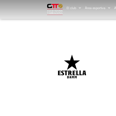
El club
Àrea esportiva
À