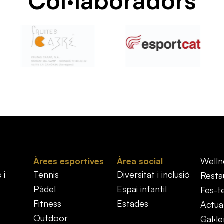
Col·laboradors
Àrees esportives
Àrea social
Welln
 i
Tennis
Diversitat i inclusió
Resta
Pàdel
Espai infantil
Fes-t
Fitness
Estades
Actual
ó
Outdoor
Gal·le