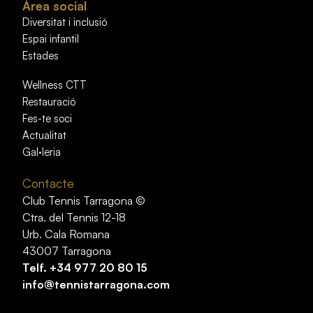
Àrea social
Diversitat i inclusió
Espai infantil
Estades
Wellness CTT
Restauració
Fes-te soci
Actualitat
Gal·leria
Contacte
Club Tennis Tarragona ©
Ctra. del Tennis 12-18
Urb. Cala Romana
43007 Tarragona
Telf.
+34 977 20 80 15
info@tennistarragona.com