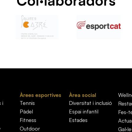
Col·laboradors
Àrees esportives
Àrea social
Welln
 i
Tennis
Diversitat i inclusió
Resta
Pàdel
Espai infantil
Fes-t
Fitness
Estades
Actual
ó
Outdoor
Gal·le