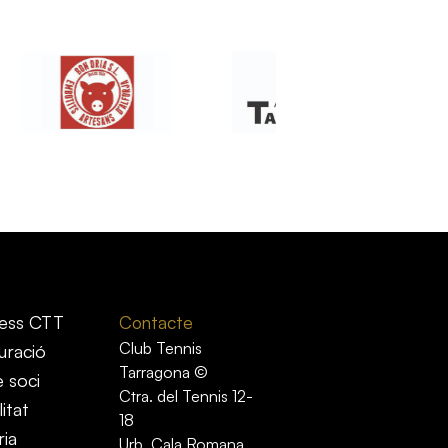
ess CTT
Contacte
Club Tennis
uració
Tarragona ©
e soci
Ctra. del Tennis 12-
itat
18
ria
Urb. Cala Romana