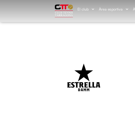
El club
Àrea esportiva
À