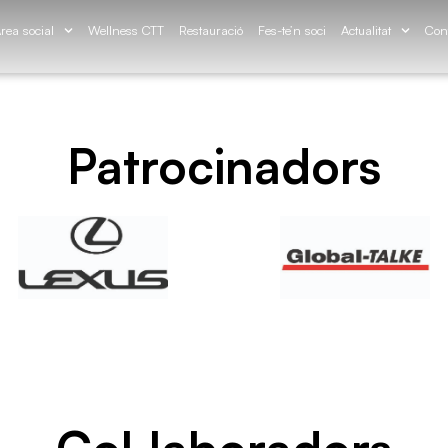
rea social
Wellness CTT
Restauració
Fes-te’n soci
Actualitat
Con
Patrocinadors