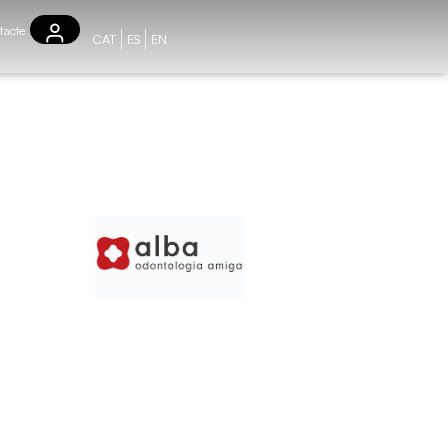
tacte
CAT
ES
EN