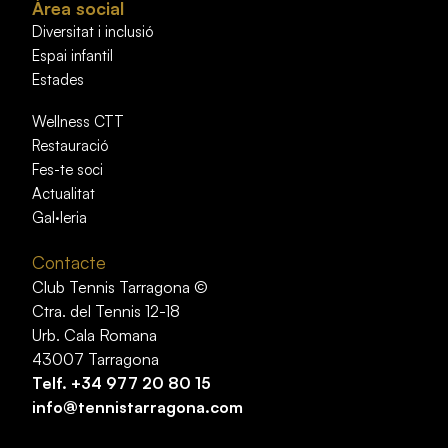
Àrea social
Diversitat i inclusió
Espai infantil
Estades
Wellness CTT
Restauració
Fes-te soci
Actualitat
Gal·leria
Contacte
Club Tennis Tarragona ©
Ctra. del Tennis 12-18
Urb. Cala Romana
43007 Tarragona
Telf.
+34 977 20 80 15
info@tennistarragona.com