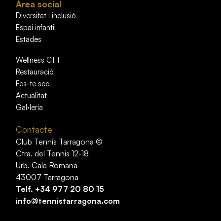
Àrea social
Diversitat i inclusió
Espai infantil
Estades
Wellness CTT
Restauració
Fes-te soci
Actualitat
Gal·leria
Contacte
Club Tennis Tarragona ©
Ctra. del Tennis 12-18
Urb. Cala Romana
43007 Tarragona
Telf.
+34 977 20 80 15
info@tennistarragona.com