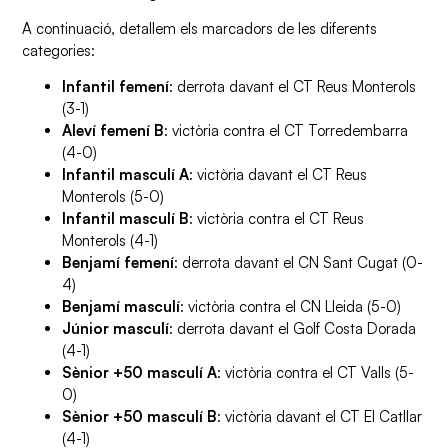
A continuació, detallem els marcadors de les diferents
categories:
Infantil femení
: derrota davant el CT Reus Monterols
(3-1)
Aleví femení B
: victòria contra el CT Torredembarra
(4-0)
Infantil masculí A
: victòria davant el CT Reus
Monterols (5-0)
Infantil masculí B
: victòria contra el CT Reus
Monterols (4-1)
Benjamí femení
: derrota davant el CN Sant Cugat (0-
4)
Benjamí masculí
: victòria contra el CN Lleida (5-0)
Júnior masculí
: derrota davant el Golf Costa Dorada
(4-1)
Sènior +50 masculí A
: victòria contra el CT Valls (5-
0)
Sènior +50 masculí B
: victòria davant el CT El Catllar
(4-1)