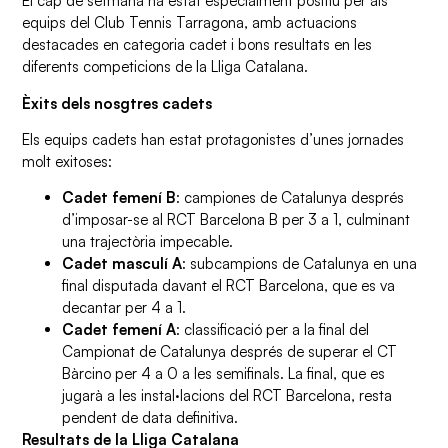
El cap de setmana ha estat especialment positiu per als
equips del Club Tennis Tarragona, amb actuacions
destacades en categoria cadet i bons resultats en les
diferents competicions de la Lliga Catalana.
Èxits dels nosgtres cadets
Els equips cadets han estat protagonistes d’unes jornades
molt exitoses:
Cadet femení B
: campiones de Catalunya després
d’imposar-se al RCT Barcelona B per 3 a 1, culminant
una trajectòria impecable.
Cadet masculí A
: subcampions de Catalunya en una
final disputada davant el RCT Barcelona, que es va
decantar per 4 a 1.
Cadet femení A
: classificació per a la final del
Campionat de Catalunya després de superar el CT
Bàrcino per 4 a 0 a les semifinals. La final, que es
jugarà a les instal·lacions del RCT Barcelona, resta
pendent de data definitiva.
Resultats de la Lliga Catalana