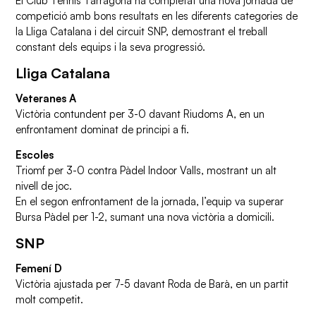
El Club Tennis Tarragona ha completat una nova jornada de
competició amb bons resultats en les diferents categories de
la Lliga Catalana i del circuit SNP, demostrant el treball
constant dels equips i la seva progressió.
Lliga Catalana
Veteranes A
Victòria contundent per 3-0 davant Riudoms A, en un
enfrontament dominat de principi a fi.
Escoles
Triomf per 3-0 contra Pàdel Indoor Valls, mostrant un alt
nivell de joc.
En el segon enfrontament de la jornada, l’equip va superar
Bursa Pàdel per 1-2, sumant una nova victòria a domicili.
SNP
Femení D
Victòria ajustada per 7-5 davant Roda de Barà, en un partit
molt competit.