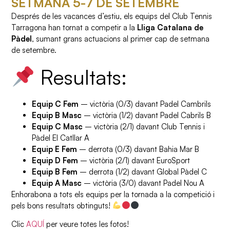
SETMANA 5-7 DE SETEMBRE
Després de les vacances d’estiu, els equips del Club Tennis
Tarragona han tornat a competir a la
Lliga Catalana de
Pàdel
, sumant grans actuacions al primer cap de setmana
de setembre.
Resultats:
Equip C Fem
– victòria (0/3) davant Padel Cambrils
Equip B Masc
– victòria (1/2) davant Padel Cabrils B
Equip C Masc
– victòria (2/1) davant Club Tennis i
Pàdel El Catllar A
Equip E Fem
– derrota (0/3) davant Bahia Mar B
Equip D Fem
– victòria (2/1) davant EuroSport
Equip B Fem
– derrota (1/2) davant Global Pàdel C
Equip A Masc
– victòria (3/0) davant Padel Nou A
Enhorabona a tots els equips per la tornada a la competició i
pels bons resultats obtinguts!
Clic
AQUÍ
per veure totes les fotos!