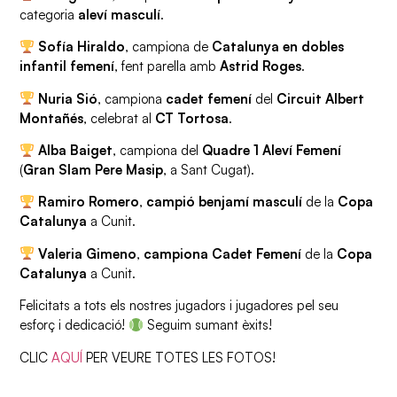
categoria
aleví masculí
.
Sofía Hiraldo
, campiona de
Catalunya en dobles
infantil femení
, fent parella amb
Astrid Roges
.
Nuria Sió
, campiona
cadet femení
del
Circuit Albert
Montañés
, celebrat al
CT Tortosa
.
Alba Baiget
, campiona del
Quadre 1 Aleví Femení
(
Gran Slam Pere Masip
, a Sant Cugat).
Ramiro Romero
,
campió benjamí masculí
de la
Copa
Catalunya
a Cunit.
Valeria Gimeno
,
campiona Cadet Femení
de la
Copa
Catalunya
a Cunit.
Felicitats a tots els nostres jugadors i jugadores pel seu
esforç i dedicació!
Seguim sumant èxits!
CLIC
AQUÍ
PER VEURE TOTES LES FOTOS!