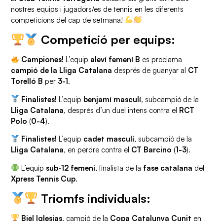
nostres equips i jugadors/es de tennis en les diferents
competicions del cap de setmana!
Competició per equips:
Campiones!
L’equip
aleví femení B
es proclama
campió de la Lliga Catalana
després de guanyar al
CT
Torelló B
per
3-1
.
Finalistes!
L’equip
benjamí masculí
, subcampió de la
Lliga Catalana
, després d’un duel intens contra el
RCT
Polo
(
0-4
).
Finalistes!
L’equip
cadet masculí
, subcampió de la
Lliga Catalana
, en perdre contra el
CT Barcino
(
1-3
).
L’equip
sub-12 femení
, finalista de la
fase catalana
del
Xpress Tennis Cup
.
Triomfs individuals:
Biel Iglesias
, campió de la
Copa Catalunya Cunit
en