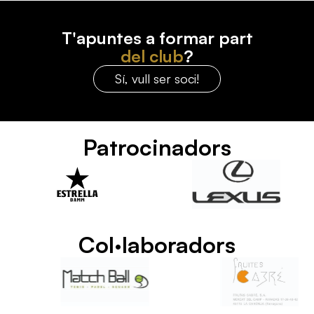
T'apuntes a formar part
del club
?
Sí, vull ser soci!
Patrocinadors
Col·laboradors