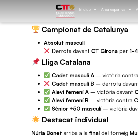
El club
Àrea esportiva
À
Campionat de Catalunya
Absolut masculí
Derrota davant
CT Girona
per
1-4
Lliga Catalana
Cadet masculí A
– victòria contr
Cadet masculí B
– derrota davan
Aleví femení A
– victòria davant
C
Aleví femení B
– victòria contra
C
Sènior +50 masculí
– victòria da
Destacat individual
Núria Bonet
arriba a la
final
del torneig
Mu