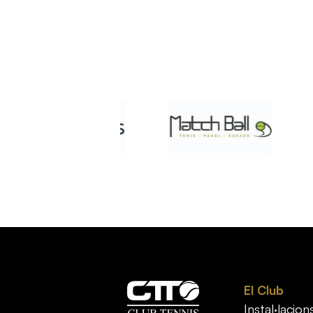
El Club
Instal·lacions