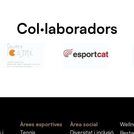
Col·laboradors
Àrees esportives
Àrea social
Welln
 i
Tennis
Diversitat i inclusió
Resta