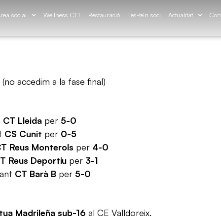
rea social
Wellness CTT
Restauració
Fes-te’n soci
Actualitat
Con
(no accedim a la fase final)
a
CT Lleida
per
5-0
t
CS Cunit
per
0-5
T Reus Monterols
per
4-0
T Reus Deportiu
per
3-1
vant
CT Barà B
per
5-0
tua Madrileña sub-16
al CE Valldoreix.