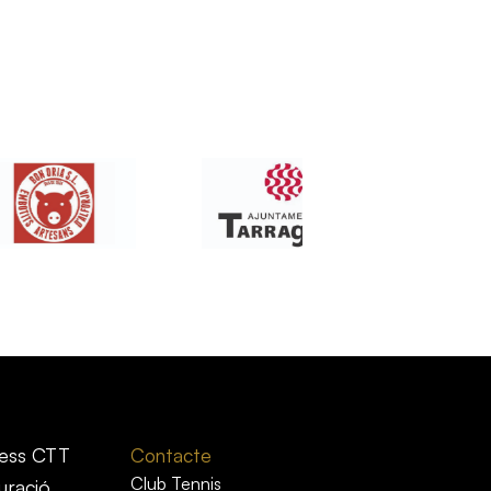
ess CTT
Contacte
Club Tennis
uració