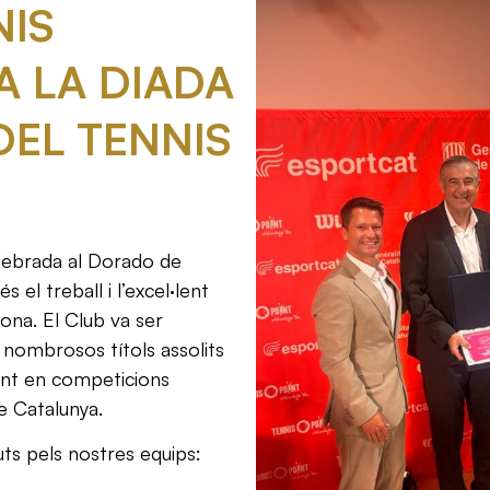
NIS
 LA DIADA
DEL TENNIS
elebrada al Dorado de
 el treball i l’excel·lent
gona. El Club va ser
 nombrosos títols assolits
ant en competicions
e Catalunya.
ts pels nostres equips: