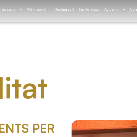
rea social
Wellness CTT
Restauració
Fes-te’n soci
Actualitat
Con
itat
ENTS PER