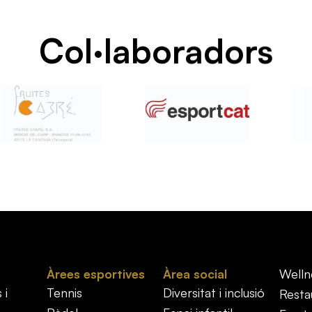
Col·laboradors
Àrees esportives
Àrea social
Welln
 i
Tennis
Diversitat i inclusió
Resta