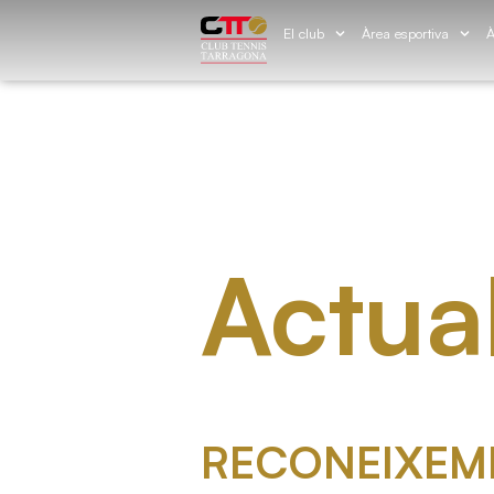
El club
Àrea esportiva
À
Actual
RECONEIXEM