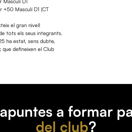
r Masculí D1
r +50 Masculí D1 (CT
eix el gran nivell
de tots els seus integrants.
25 ha estat, sens dubte,
rç que defineixen el Club
'apuntes a formar pa
del club
?