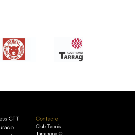
ess CTT
Contacte
Club Tennis
uració
Tarragona ©