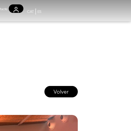
tacte
CAT
ES
Volver