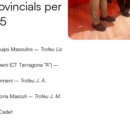
vincials per
25
quips Masculins –
Trofeu Lis
mení (CT Tarragona “A”) –
 Femení –
Trofeu J. A.
goria Masculí –
Trofeu J. M.
 Cadet