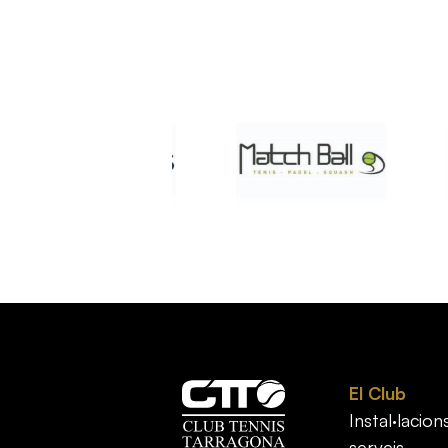
El Club
Instal·lacions
serveis