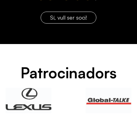
Sí, vull ser soci!
Patrocinadors