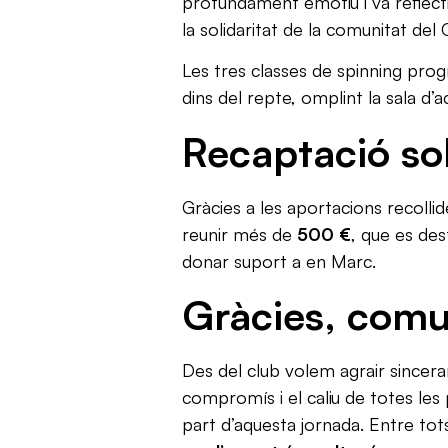
profundament emotiu i va reflecti
la solidaritat de la comunitat del
Les tres classes de spinning pro
dins del repte, omplint la sala d’ac
Recaptació sol
Gràcies a les aportacions recollide
reunir més de
500 €
, que es de
donar suport a en Marc.
Gràcies, comu
Des del club volem agrair sinceram
compromís i el caliu de totes le
part d’aquesta jornada. Entre to