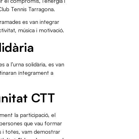
r el compromís, l’energia i
 Club Tennis Tarragona.
gramades es van integrar
tivitat, música i motivació.
idària
s a l’urna solidària, es van
stinaran íntegrament a
nitat CTT
ent la participació, el
s persones que vau formar
ts i totes, vam demostrar