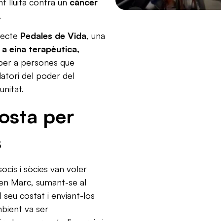
t lluita contra un
càncer
.
jecte
Pedales de Vida
, una
 a eina terapèutica,
er a persones que
atori del poder del
nitat.
osta per
s
socis i sòcies van voler
n Marc, sumant-se al
 seu costat i enviant-los
mbient va ser