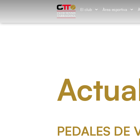
El club
Àrea esportiva
À
Actual
PEDALES DE 