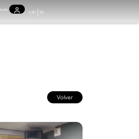
tacte
CAT
ES
Volver