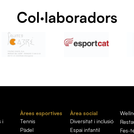
Col·laboradors
Àrees esportives
Àrea social
Welln
 i
Tennis
Diversitat i inclusió
Resta
Pàdel
Espai infantil
Fes-t