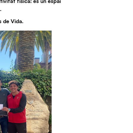
ivitat física: és un espai
.
s de Vida.