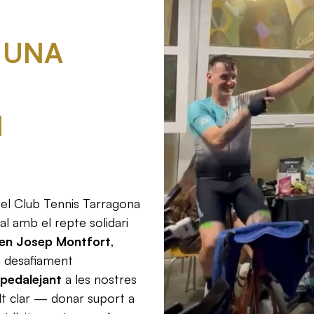
 UNA
I
 el Club Tennis Tarragona
al amb el repte solidari
en Josep Montfort
,
n desafiament
 pedalejant
a les nostres
lt clar — donar suport a