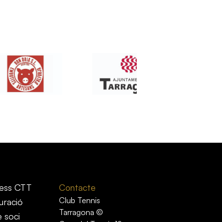
ess CTT
Contacte
Club Tennis
uració
Tarragona ©
e soci