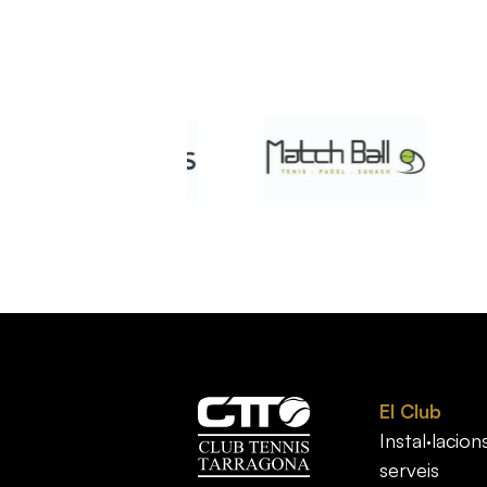
El Club
Instal·lacions
serveis