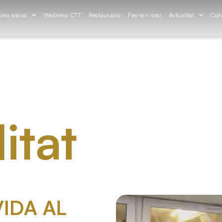
rea social
Wellness CTT
Restauració
Fes-te’n soci
Actualitat
Con
itat
VIDA AL