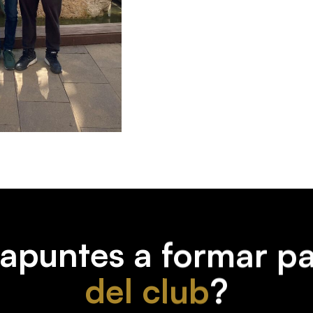
'apuntes a formar pa
del club
?