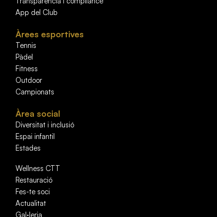
Transparència i compliance
App del Club
Àrees esportives
Tennis
Pàdel
Fitness
Outdoor
Campionats
Àrea social
Diversitat i inclusió
Espai infantil
Estades
Wellness CTT
Restauració
Fes-te soci
Actualitat
Gal·leria