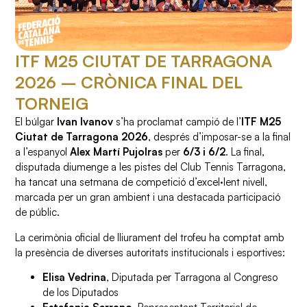
ITF M25 CIUTAT DE TARRAGONA
2026 – CRÒNICA FINAL DEL
TORNEIG
El búlgar
Ivan Ivanov
s’ha proclamat campió de l’
ITF M25
Ciutat de Tarragona 2026
, després d’imposar-se a la final
a l’espanyol
Alex Martí Pujolras
per
6/3 i 6/2
. La final,
disputada diumenge a les pistes del Club Tennis Tarragona,
ha tancat una setmana de competició d’excel·lent nivell,
marcada per un gran ambient i una destacada participació
de públic.
La cerimònia oficial de lliurament del trofeu ha comptat amb
la presència de diverses autoritats institucionals i esportives:
Elisa Vedrina
, Diputada per Tarragona al Congreso
de los Diputados