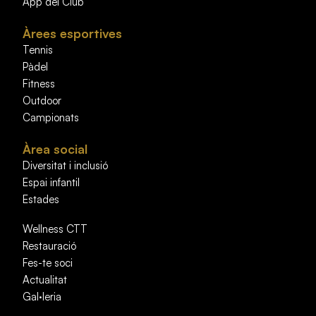
App del Club
Àrees esportives
Tennis
Pàdel
Fitness
Outdoor
Campionats
Àrea social
Diversitat i inclusió
Espai infantil
Estades
Wellness CTT
Restauració
Fes-te soci
Actualitat
Gal·leria