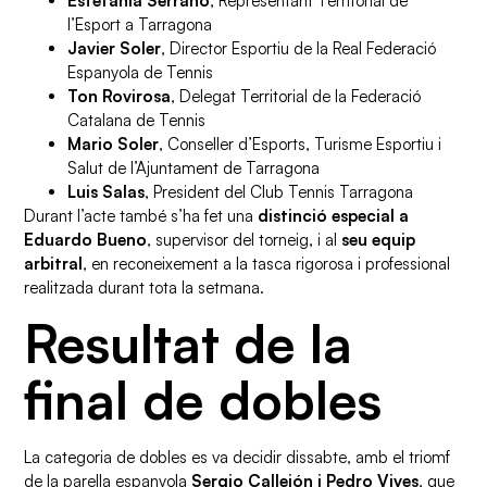
Estefania Serrano
, Representant Territorial de
l’Esport a Tarragona
Javier Soler
, Director Esportiu de la Real Federació
Espanyola de Tennis
Ton Rovirosa
, Delegat Territorial de la Federació
Catalana de Tennis
Mario Soler
, Conseller d’Esports, Turisme Esportiu i
Salut de l’Ajuntament de Tarragona
Luis Salas
, President del Club Tennis Tarragona
Durant l’acte també s’ha fet una
distinció especial a
Eduardo Bueno
, supervisor del torneig, i al
seu equip
arbitral
, en reconeixement a la tasca rigorosa i professional
realitzada durant tota la setmana.
Resultat de la
final de dobles
La categoria de dobles es va decidir dissabte, amb el triomf
de la parella espanyola
Sergio Callejón i Pedro Vives
, que