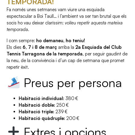
TEMPORADA!
Fa només unes setmanes vam viure una esquiada
espectacular a Boi Taüll… i l’ambient va ser tan brutal que els
socis ho vau deixar claríssim:
volíeu repetir aquesta mateixa
temporada
.
I com sempre:
ho demaneu, ho teniu!
Els dies
6, 7 i 8 de març
arriba la
2a Esquiada del Club
Tennis Tarragona de la temporada
, per seguir gaudint de
la neu, de la convivència i d’un cap de setmana que promet
repetir èxit.
Preus per persona
Habitació individual:
380 €
Habitació doble:
250 €
Habitació triple:
239 €
Habitació quàdruple:
200 €
Extres i opcions