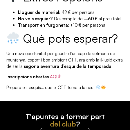
Lloguer de material:
42 € per persona
No vols esquiar?
Descompte de
–60 €
al preu total
Transport en furgoneta:
+10 € per persona
Què pots esperar?
Una nova oportunitat per gaudir d’un cap de setmana de
muntanya, esport i bon ambient CTT, ara amb la il·lusió extra
de ser la
segona aventura d’esquí de la temporada
.
Inscripcions obertes
AQUÍ!
Prepara els esquís… que el CTT torna a la neu!
T'apuntes a formar part
del club
?