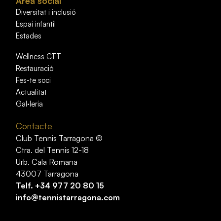
Àrea social
Diversitat i inclusió
Espai infantil
Estades
Wellness CTT
Restauració
Fes-te soci
Actualitat
Gal·leria
Contacte
Club Tennis Tarragona ©
Ctra. del Tennis 12-18
Urb. Cala Romana
43007 Tarragona
Telf.
+34 977 20 80 15
info@tennistarragona.com