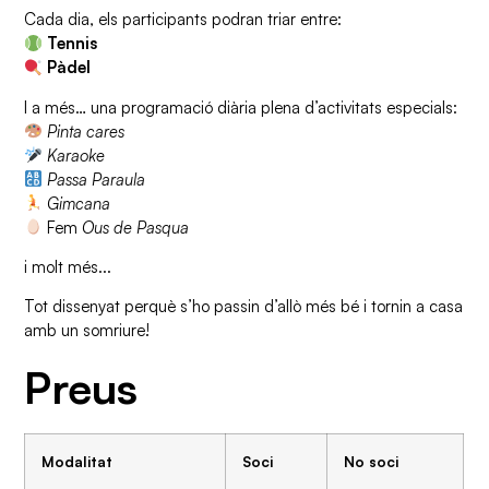
Cada dia, els participants podran triar entre:
Tennis
Pàdel
I a més… una programació diària plena d’activitats especials:
Pinta cares
Karaoke
Passa Paraula
Gimcana
Fem
Ous de Pasqua
i molt més...
Tot dissenyat perquè s’ho passin d’allò més bé i tornin a casa
amb un somriure!
Preus
Modalitat
Soci
No soci