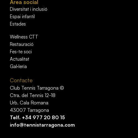
Àrea social
Diversitat i inclusió
Espai infantil
Estades
Wellness CTT
Restauració
Fes-te soci
Actualitat
Gal·leria
Contacte
Club Tennis Tarragona ©
Ctra. del Tennis 12-18
Urb. Cala Romana
43007 Tarragona
Telf.
+34 977 20 80 15
info@tennistarragona.com