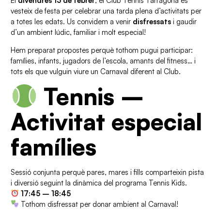
El
divendres 13 de febrer
, el Club Tennis Tarragona es
vesteix de festa per celebrar una tarda plena d’activitats per
a totes les edats. Us convidem a venir
disfressats
i gaudir
d’un ambient lúdic, familiar i molt especial!
Hem preparat propostes perquè tothom pugui participar:
famílies, infants, jugadors de l’escola, amants del fitness… i
tots els que vulguin viure un Carnaval diferent al Club.
Tennis –
Activitat especial
famílies
Sessió conjunta perquè pares, mares i fills comparteixin pista
i diversió seguint la dinàmica del programa Tennis Kids.
17:45 – 18:45
Tothom disfressat per donar ambient al Carnaval!