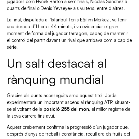
jugadors com Hynek Barton a semifinals, Nicolás Sánchez a
quarts de final o Denis Yevseyev als vuitens, entre d’altres.
La final, disputada a l’Istanbul Tenis Eğitim Merkezi, va tenir
una durada d’1 hora i 44 minuts, i va evidenciar el gran
moment de forma del jugador tarragoní, capaç de mantenir
el control del partit davant un rival que arribava com a cap de
sèrie.
Un salt destacat al
rànquing mundial
Gràcies als punts aconseguits amb aquest títol, Jordà
experimentarà un important ascens al rànquing ATP, situant-
se al voltant de la
posició 255 del món
, el millor registre de
la seva carrera fins avui.
Aquest creixement confirma la progressió d’un jugador que,
després d’anys de treball i constància, recull ara els fruits del