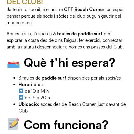
DEL CLUB!
Ja tenim disponible el nostre
CTT Beach Corner
, un espai
pensat perquè els socis i sòcies del club puguin gaudir del
mar com mai.
Aquest estiu, t’esperen
3 taules de paddle surf
per
explorar la costa des de dins l’aigua, fer exercici, connectar
amb la natura i desconnectar a només uns passos del Club.
Què t’hi espera?
3 taules de
paddle surf
disponibles per als socis/es
Horari d’ús:
de 10 a 14 h
de 16 a 20 h
Ubicació:
accés des del Beach Corner, just davant del
Club
Com funciona?